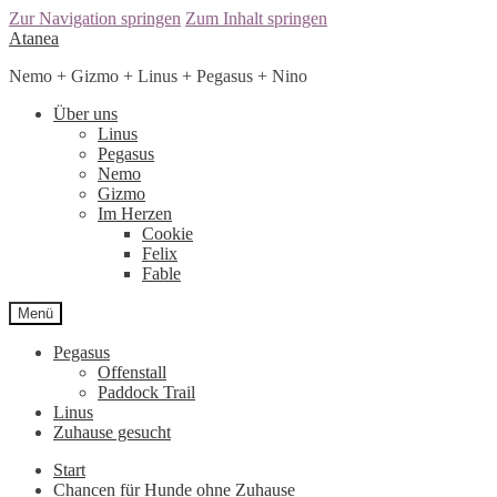
Zur Navigation springen
Zum Inhalt springen
Atanea
Nemo + Gizmo + Linus + Pegasus + Nino
Über uns
Linus
Pegasus
Nemo
Gizmo
Im Herzen
Cookie
Felix
Fable
Menü
Pegasus
Offenstall
Paddock Trail
Linus
Zuhause gesucht
Start
Chancen für Hunde ohne Zuhause