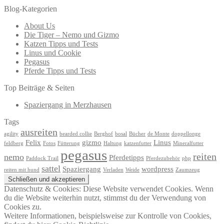
Blog-Kategorien
About Us
Die Tiger – Nemo und Gizmo
Katzen Tipps und Tests
Linus und Cookie
Pegasus
Pferde Tipps und Tests
Top Beiträge & Seiten
Spaziergang in Merzhausen
Tags
ausreiten
agility
bearded collie
Berghof
bosal
Bücher
de Monte
doppellonge
Felix
gizmo
Linus
feldberg
Fotos
Fütterung
Haltung
katzenfutter
Mineralfutter
pegasus
reiten
nemo
Pferdetipps
Paddock Trail
Pferdezubehör
php
sattel
Spaziergang
wordpress
reiten mit hund
Verladen
Weide
Zaumzeug
Datenschutz & Cookies: Diese Website verwendet Cookies. Wenn
du die Website weiterhin nutzt, stimmst du der Verwendung von
Cookies zu.
Weitere Informationen, beispielsweise zur Kontrolle von Cookies,