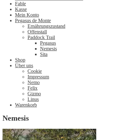
Fable
Kasse
Mein Konto
Pegasus de Monte
Ernährungszustand
Offenstall
Paddock Trail
Pegasus
Nemesis
Sita
Shop
Über uns
Cookie
Impressum
Nemo
Felix
Gizmo
Linus
Warenkorb
Nemesis