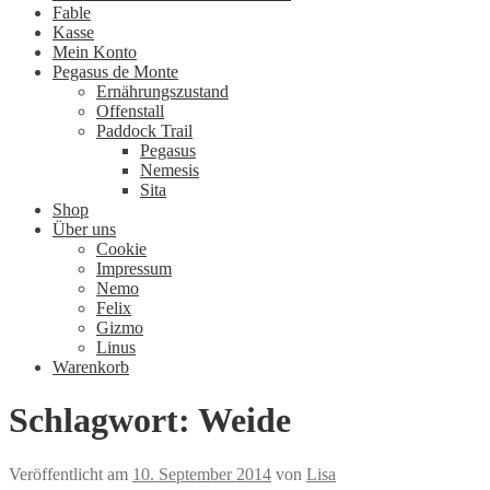
Fable
Kasse
Mein Konto
Pegasus de Monte
Ernährungszustand
Offenstall
Paddock Trail
Pegasus
Nemesis
Sita
Shop
Über uns
Cookie
Impressum
Nemo
Felix
Gizmo
Linus
Warenkorb
Schlagwort:
Weide
Veröffentlicht am
10. September 2014
von
Lisa