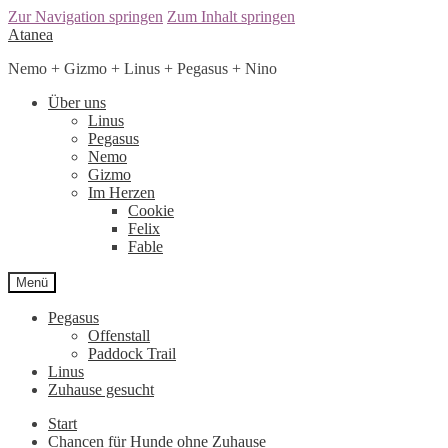
Zur Navigation springen
Zum Inhalt springen
Atanea
Nemo + Gizmo + Linus + Pegasus + Nino
Über uns
Linus
Pegasus
Nemo
Gizmo
Im Herzen
Cookie
Felix
Fable
Menü
Pegasus
Offenstall
Paddock Trail
Linus
Zuhause gesucht
Start
Chancen für Hunde ohne Zuhause