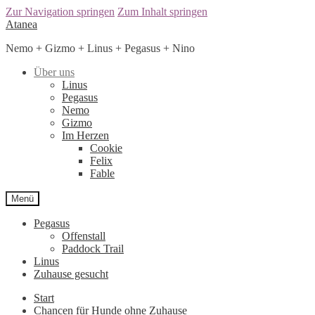
Zur Navigation springen
Zum Inhalt springen
Atanea
Nemo + Gizmo + Linus + Pegasus + Nino
Über uns
Linus
Pegasus
Nemo
Gizmo
Im Herzen
Cookie
Felix
Fable
Menü
Pegasus
Offenstall
Paddock Trail
Linus
Zuhause gesucht
Start
Chancen für Hunde ohne Zuhause