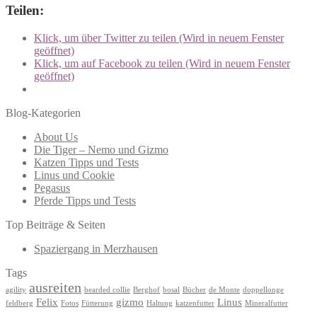
Teilen:
Klick, um über Twitter zu teilen (Wird in neuem Fenster
geöffnet)
Klick, um auf Facebook zu teilen (Wird in neuem Fenster
geöffnet)
Blog-Kategorien
About Us
Die Tiger – Nemo und Gizmo
Katzen Tipps und Tests
Linus und Cookie
Pegasus
Pferde Tipps und Tests
Top Beiträge & Seiten
Spaziergang in Merzhausen
Tags
ausreiten
agility
bearded collie
Berghof
bosal
Bücher
de Monte
doppellonge
Felix
gizmo
Linus
feldberg
Fotos
Fütterung
Haltung
katzenfutter
Mineralfutter