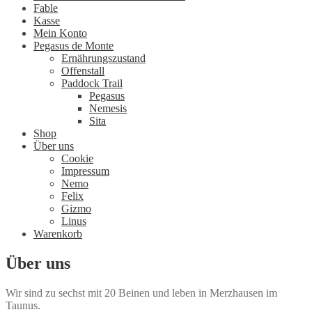
Fable
Kasse
Mein Konto
Pegasus de Monte
Ernährungszustand
Offenstall
Paddock Trail
Pegasus
Nemesis
Sita
Shop
Über uns
Cookie
Impressum
Nemo
Felix
Gizmo
Linus
Warenkorb
Über uns
Wir sind zu sechst mit 20 Beinen und leben in Merzhausen im
Taunus.