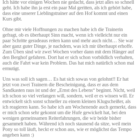
Ich hätte vor einigen Wochen nie gedacht, dass jetzt alles so schnell
geht. Ich habe ihn ja erst ein paar Mal geritten, als ich gehört habe,
dass eine unserer Lieblingstrainer auf den Hof kommt und einen
Kurs gibt.
Ohne mir viele Hoffnungen zu machen habe ich die Trainerin
gefragt, ob es überhaupt Sinn macht, wenn ich vielleicht nur ein
paar Schritte geradeaus reiten kann und mehr auch nicht… Sie war
aber ganz guter Dinge, je nachdem, was ich mir überhaupt erhoffe.
Zum Üben sind wir zwei Wochen vorher dann mit dem Hänger auf
den Berghof gefahren. Dort hat er sich schon vorbildlich verhalten,
auch die Fahrt war kein Problem. Das hat mich natürlich schon mal
ermutigt.
Uns was soll ich sagen… Es hat sich sowas von gelohnt!! Er hat
jetzt von zwei Trainern die Bescheinigung, dass er aus dem
Sandkasten raus ist und der „Ernst des Lebens“ beginnt. Nicht, weil
ich schon so viel verlangen will, sondern, weil er es wissen will. Er
entwickelt sich sonst schneller zu einem kleinen Klugscheißer, als
ich reagieren kann. So habe ich am Wochenende auch gemerkt, dass
er mich schon sehr gekonnt um die Hufe gewickelt hat, bei den
wenigen gemeinsamen Reiterfahrungen, die wir beide bisher
gesammelt haben. Während ich noch staunend da sitze, weil mein
Pony so toll läuft, heckt er schon aus, wie er möglichst das Tempo
angeben kann :)