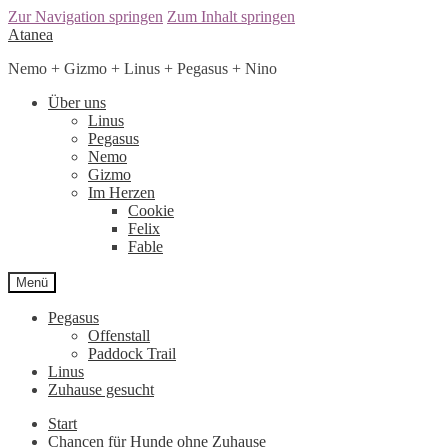
Zur Navigation springen
Zum Inhalt springen
Atanea
Nemo + Gizmo + Linus + Pegasus + Nino
Über uns
Linus
Pegasus
Nemo
Gizmo
Im Herzen
Cookie
Felix
Fable
Menü
Pegasus
Offenstall
Paddock Trail
Linus
Zuhause gesucht
Start
Chancen für Hunde ohne Zuhause