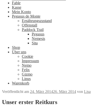
Fable
Kasse
Mein Konto
Pegasus de Monte
Ernährungszustand
Offenstall
Paddock Trail
Pegasus
Nemesis
Sita
Shop
Über uns
Cookie
Impressum
Nemo
Felix
Gizmo
Linus
Warenkorb
Veröffentlicht am
24. März 2014
26. März 2014
von
Lisa
Unser erster Reitkurs